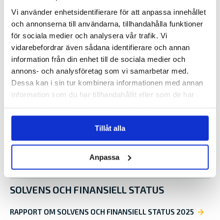
Vi använder enhetsidentifierare för att anpassa innehållet
och annonserna till användarna, tillhandahålla funktioner
för sociala medier och analysera vår trafik. Vi
vidarebefordrar även sådana identifierare och annan
information från din enhet till de sociala medier och
LÄS MER I VÅRA PUBLIKATIONER
annons- och analysföretag som vi samarbetar med.
Dessa kan i sin tur kombinera informationen med annan
BOKSLUT
information som du har tillhandahållit eller som de har
samlat in när du har använt deras tjänster.
BOKSLUT OCH VERKSAMHETSBERÄTTELSE 2025
Tillåt alla
DELÅRSRAPPORT
Anpassa
DELÅRSRAPPORT JAN-JUN 2025
SOLVENS OCH FINANSIELL STATUS
RAPPORT OM SOLVENS OCH FINANSIELL STATUS 2025