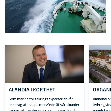
ALANDIA I KORTHET
ORGANI
Som marina försäkringsexperter är vår
Alandias o
uppdrag att skapa mervärde åt våra kunder
ledningste
genom att hantera risk, skydda värde och
engelska si