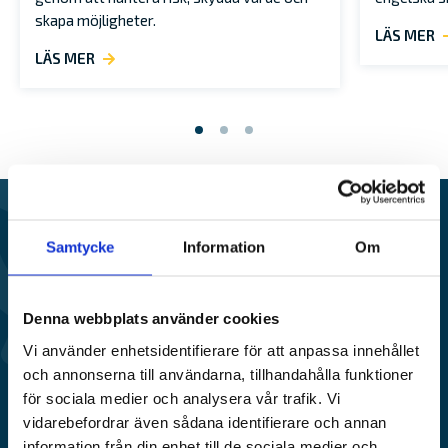
skapa möjligheter.
LÄS MER
LÄS MER
Samtycke
VÅR ERFARENHET - DIN
Information
Om
TRYGGHET
Denna webbplats använder cookies
Alandia är ett försäkringsbolag med fokus på marin-,
Vi använder enhetsidentifierare för att anpassa innehållet
transport- och båtförsäkringar med 85 års erfarenhet.
och annonserna till användarna, tillhandahålla funktioner
för sociala medier och analysera vår trafik. Vi
Om Alandia
Jobba hos oss
vidarebefordrar även sådana identifierare och annan
information från din enhet till de sociala medier och