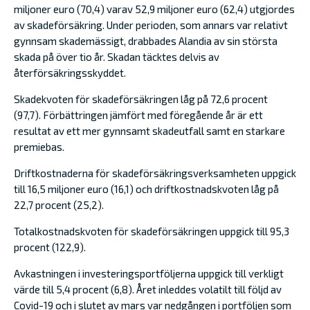
miljoner euro (70,4) varav 52,9 miljoner euro (62,4) utgjordes
av skadeförsäkring. Under perioden, som annars var relativt
gynnsam skademässigt, drabbades Alandia av sin största
skada på över tio år. Skadan täcktes delvis av
återförsäkringsskyddet.
Skadekvoten för skadeförsäkringen låg på 72,6 procent
(97,7). Förbättringen jämfört med föregående år är ett
resultat av ett mer gynnsamt skadeutfall samt en starkare
premiebas.
Driftkostnaderna för skadeförsäkringsverksamheten uppgick
till 16,5 miljoner euro (16,1) och driftkostnadskvoten låg på
22,7 procent (25,2).
Totalkostnadskvoten för skadeförsäkringen uppgick till 95,3
procent (122,9).
Avkastningen i investeringsportföljerna uppgick till verkligt
värde till 5,4 procent (6,8). Året inleddes volatilt till följd av
Covid-19 och i slutet av mars var nedgången i portföljen som