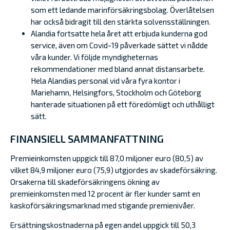
som ett ledande marinförsäkringsbolag. Överlåtelsen
har också bidragit till den stärkta solvensställningen.
Alandia fortsatte hela året att erbjuda kunderna god
service, även om Covid-19 påverkade sättet vi nådde
våra kunder. Vi följde myndigheternas
rekommendationer med bland annat distansarbete.
Hela Alandias personal vid våra fyra kontor i
Mariehamn, Helsingfors, Stockholm och Göteborg
hanterade situationen på ett föredömligt och uthålligt
sätt.
FINANSIELL SAMMANFATTNING
Premieinkomsten uppgick till 87,0 miljoner euro (80,5) av
vilket 84,9 miljoner euro (75,9) utgjordes av skadeförsäkring.
Orsakerna till skadeförsäkringens ökning av
premieinkomsten med 12 procent är fler kunder samt en
kaskoförsäkringsmarknad med stigande premienivåer.
Ersättningskostnaderna på egen andel uppgick till 50,3