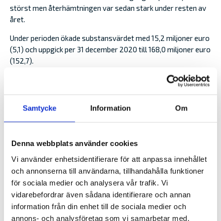
störst men återhämtningen var sedan stark under resten av
året.
Under perioden ökade substansvärdet med 15,2 miljoner euro
(5,1) och uppgick per 31 december 2020 till 168,0 miljoner euro
(152,7).
Nyckeltalen för livförsäkring och koncernens bokförda
resultat påverkas av överlåtelsen av livförsäkringsbeståndet
och är inte jämförbara med tidigare år
Samtycke
Information
Om
Solvensen för Alandia har under året kraftigt stärkts av det
goda resultatet, i och med upptagande av efterställda lån
Denna webbplats använder cookies
som är medräkningsbara som nivå 2 kapital samt
reduceringen av livförsäkringsrisk. Solvenskvoten i Alandia
Vi använder enhetsidentifierare för att anpassa innehållet
Försäkring Abp var 273 procent (207).
och annonserna till användarna, tillhandahålla funktioner
för sociala medier och analysera vår trafik. Vi
vidarebefordrar även sådana identifierare och annan
information från din enhet till de sociala medier och
annons- och analysföretag som vi samarbetar med.