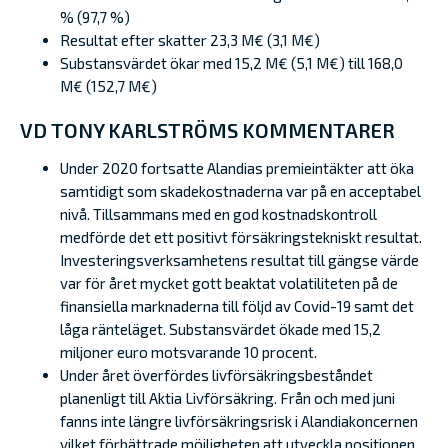
% (97,7 %)
Resultat efter skatter 23,3 M€ (3,1 M€)
Substansvärdet ökar med 15,2 M€ (5,1 M€) till 168,0
M€ (152,7 M€)
VD TONY KARLSTRÖMS KOMMENTARER
Under 2020 fortsatte Alandias premieintäkter att öka
samtidigt som skadekostnaderna var på en acceptabel
nivå. Tillsammans med en god kostnadskontroll
medförde det ett positivt försäkringstekniskt resultat.
Investeringsverksamhetens resultat till gängse värde
var för året mycket gott beaktat volatiliteten på de
finansiella marknaderna till följd av Covid-19 samt det
låga ränteläget. Substansvärdet ökade med 15,2
miljoner euro motsvarande 10 procent.
Under året överfördes livförsäkringsbeståndet
planenligt till Aktia Livförsäkring. Från och med juni
fanns inte längre livförsäkringsrisk i Alandiakoncernen
vilket förbättrade möjligheten att utveckla positionen