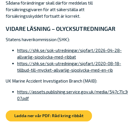
Sådana förändringar skall därför meddelas till
försäkringsgivaren för att säkerställa att
försäkringsskyddet fortsatt är korrekt.
VIDARE LÄSNING –
OLYCKSUTREDNINGAR
Statens haverikommission (SHK):
https://shk.se/sok-utredningar/sjofart/2026-04-28-
allvarlig-sjoolycka-med-ribbat
https://shk.se/sok-utredningar/sjofart/2020-08-18-
tillbud-till-mycket-allvarlig-sjoolycka-med-en-rib
UK Marine Accident Investigation Branch (MAIB):
https://assets.publishing.service.gov.uk/media/547c7
07.pdf
Ladda ner vår PDF: Råd kring ribbåt