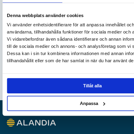
Denna webbplats använder cookies
Vi använder enhetsidentifierare för att anpassa innehållet och
användarna, tillhandahålla funktioner för sociala medier och a
Vi vidarebefordrar även sådana identifierare och annan inform
till de sociala medier och annons- och analysföretag som vi
”VI FINNS HÄR I VÅTT OCH TORRT”
Dessa kan i sin tur kombinera informationen med annan info
Med en lyckad mix av sjövana, teknisk kompetens,
tillhandahållit eller som de har samlat in när du har använt de
personliga nätverk…
LÄS MER
Tillåt alla
Anpassa
Alandia