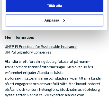
emot att arbeta tillsammans med Alandia som en del av det
Tillåt alla
globala arbetet med att försäkra och investera i övergången
till en inkluderande, motståndskraftig, netto nollutsläpps-
och naturpositiv ekonomi, avslutar Bacani.
Anpassa
Mer information
:
UNEP FI Principles for Sustainable Insurance
UN PSI Signatory Companies
Alandia
är ett försäkringsbolag fokuserat på marin-,
transport och fritidsbåtsförsäkringar. Med över 80 års
erfarenhet erbjuder Alandia de bästa
sjöförsäkringslösningarna och skadeservicen till sina kunder
på ett engagerat och ansvarsfullt sätt. Med huvudkontoret
på Åland och kontor i Helsingfors, Stockholm och Göteborg
sysselsätter Alandia ca 120 experter. alandia.com