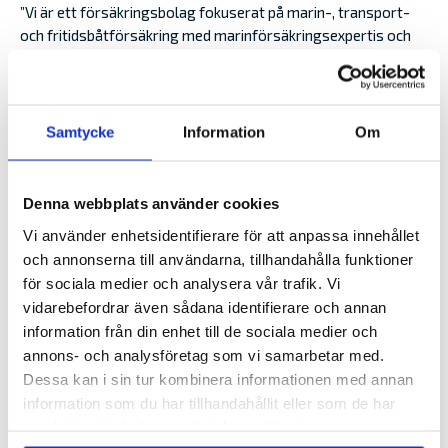
”Vi är ett försäkringsbolag fokuserat på marin-, transport-
och fritidsbåtförsäkring med marinförsäkringsexpertis och
skadeservice som vi erbjudit våra kunder på ett engagerat
och hållbart sätt i över 80 år. Vi är hedrade över att ha blivit
medlemmar av FN:s PSI. Vår väg framåt är att bädda in
miljö-, sociala- och styrningsfrågor i vårt beslutsfattande
Samtycke
Information
Om
och uppmuntra våra kunder att göra detsamma, samt att
stöda skyddsåtgärderna för den marina miljön tillsammans
med försäkringsbranschen ”, säger Alandias VD
Tony
Denna webbplats använder cookies
Karlström
.
Vi använder enhetsidentifierare för att anpassa innehållet
PSI:s programansvariga Butch Bacani ger Alandia ett varmt
och annonserna till användarna, tillhandahålla funktioner
välkomnande:
för sociala medier och analysera vår trafik. Vi
vidarebefordrar även sådana identifierare och annan
”Hållbarhetstänk och praxis är absolut nödvändigt, särskilt
information från din enhet till de sociala medier och
om vi ska undvika katastrofala klimatförändringar och stoppa
annons- och analysföretag som vi samarbetar med.
och vända naturförlusten. Att signera är bara det första
Dessa kan i sin tur kombinera informationen med annan
steget. Nästa centrala steg är att Alandia implementerar
information som du har tillhandahållit eller som de har
principerna i hela sin verksamhet, i linje med företagets
samlat in när du har använt deras tjänster.
värderingar: Ansvarsfull, Driven och Engagerad. Vi ser fram