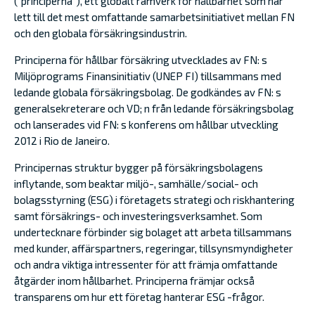
(”principerna”), ett globalt ramverk för hållbarhet som har
lett till det mest omfattande samarbetsinitiativet mellan FN
och den globala försäkringsindustrin.
Principerna för hållbar försäkring utvecklades av FN: s
Miljöprograms Finansinitiativ (UNEP FI) tillsammans med
ledande globala försäkringsbolag. De godkändes av FN: s
generalsekreterare och VD; n från ledande försäkringsbolag
och lanserades vid FN: s konferens om hållbar utveckling
2012 i Rio de Janeiro.
Principernas struktur bygger på försäkringsbolagens
inflytande, som beaktar miljö-, samhälle/social- och
bolagsstyrning (ESG) i företagets strategi och riskhantering
samt försäkrings- och investeringsverksamhet. Som
undertecknare förbinder sig bolaget att arbeta tillsammans
med kunder, affärspartners, regeringar, tillsynsmyndigheter
och andra viktiga intressenter för att främja omfattande
åtgärder inom hållbarhet. Principerna främjar också
transparens om hur ett företag hanterar ESG -frågor.