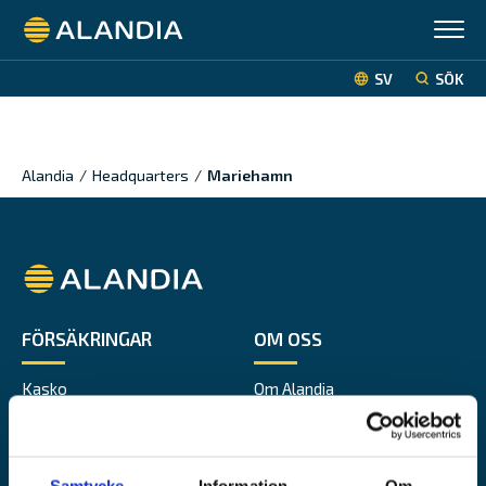
Alandia
SV
SÖK
Alandia
/
Headquarters
/
Mariehamn
Alandia
FÖRSÄKRINGAR
OM OSS
Kasko
Om Alandia
P&I
Karriär
Transport
Press
Fritidsbåt
Hållbarhet
Samtycke
Information
Om