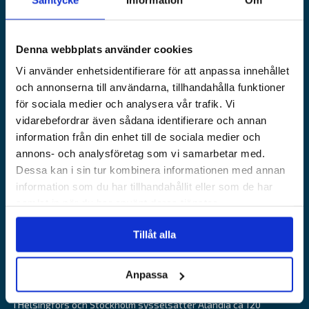
Juridisk information
Skadeservice
Kontakta oss
Loss prevention
Denna webbplats använder cookies
VÅRA WEBBPLATSER
Vi använder enhetsidentifierare för att anpassa innehållet
Båtförsäkring Sverige
och annonserna till användarna, tillhandahålla funktioner
Venevakuutus Suomi
för sociala medier och analysera vår trafik. Vi
Båtförsäkring Finland/Åland
vidarebefordrar även sådana identifierare och annan
information från din enhet till de sociala medier och
Alandia Fastigheter
annons- och analysföretag som vi samarbetar med.
Dessa kan i sin tur kombinera informationen med annan
information som du har tillhandahållit eller som de har
samlat in när du har använt deras tjänster.
Alandia är ett försäkringsbolag med fokus på marin-, transport
Tillåt alla
och fritidsbåtsförsäkringar. Med 85 års erfarenhet levererar
Alandia snabb och relevant service och erbjuder långsiktiga
Anpassa
sjöförsäkringslösningar som skapar trygghet, hanterar risk och
minskar resursnyttjande. Med huvudkontor på Åland och kontor
i Helsingfors och Stockholm sysselsätter Alandia ca 120