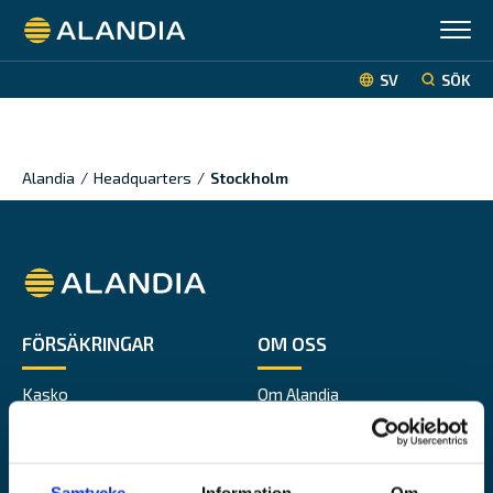
Alandia
SV
SÖK
Alandia
/
Headquarters
/
Stockholm
Alandia
FÖRSÄKRINGAR
OM OSS
Kasko
Om Alandia
P&I
Karriär
Transport
Press
Fritidsbåt
Hållbarhet
Samtycke
Information
Om