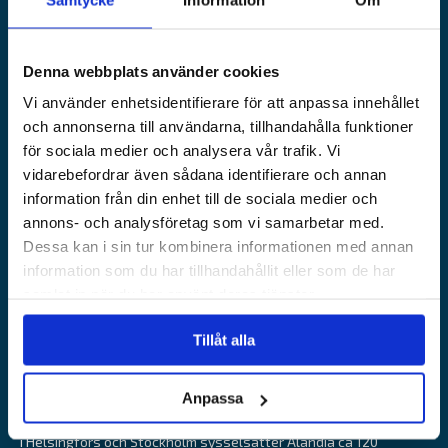
Juridisk information
Skadeservice
Kontakta oss
Loss prevention
Denna webbplats använder cookies
VÅRA WEBBPLATSER
Vi använder enhetsidentifierare för att anpassa innehållet
Båtförsäkring Sverige
och annonserna till användarna, tillhandahålla funktioner
Venevakuutus Suomi
för sociala medier och analysera vår trafik. Vi
Båtförsäkring Finland/Åland
vidarebefordrar även sådana identifierare och annan
information från din enhet till de sociala medier och
Alandia Fastigheter
annons- och analysföretag som vi samarbetar med.
Dessa kan i sin tur kombinera informationen med annan
information som du har tillhandahållit eller som de har
samlat in när du har använt deras tjänster.
Alandia är ett försäkringsbolag med fokus på marin-, transport
Tillåt alla
och fritidsbåtsförsäkringar. Med 85 års erfarenhet levererar
Alandia snabb och relevant service och erbjuder långsiktiga
Anpassa
sjöförsäkringslösningar som skapar trygghet, hanterar risk och
minskar resursnyttjande. Med huvudkontor på Åland och kontor
i Helsingfors och Stockholm sysselsätter Alandia ca 120