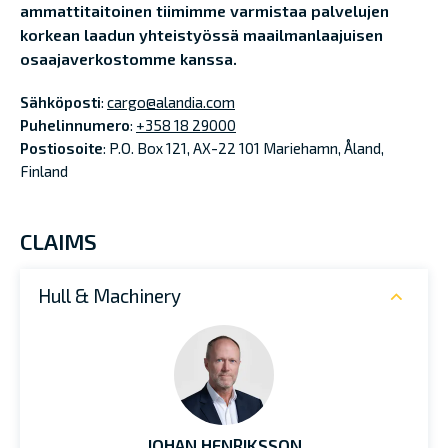
ammattitaitoinen tiimimme varmistaa palvelujen
korkean laadun yhteistyössä maailmanlaajuisen
osaajaverkostomme kanssa.
Sähköposti
:
cargo@alandia.com
Puhelinnumero
:
+358 18 29000
Postiosoite
: P.O. Box 121, AX-22 101 Mariehamn, Åland,
Finland
CLAIMS
Hull & Machinery
JOHAN HENRIKSSON