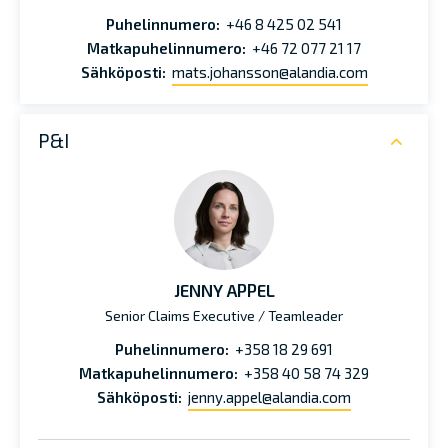
Puhelinnumero:
+46 8 425 02 541
Matkapuhelinnumero:
+46 72 077 21 17
Sähköposti:
mats.johansson@alandia.com
P&I
JENNY APPEL
Senior Claims Executive / Teamleader
Puhelinnumero:
+358 18 29 691
Matkapuhelinnumero:
+358 40 58 74 329
Sähköposti:
jenny.appel@alandia.com