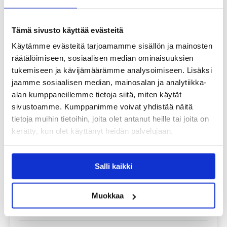
GUSTAV PLATZER
Claims Adjuster
Tämä sivusto käyttää evästeitä
Puhelinnumero:
+46 10 288 9611
Käytämme evästeitä tarjoamamme sisällön ja mainosten
Matkapuhelinnumero:
+46 72 348 2549
räätälöimiseen, sosiaalisen median ominaisuuksien
Sähköposti:
gustav.platzer@alandia.com
tukemiseen ja kävijämäärämme analysoimiseen. Lisäksi
jaamme sosiaalisen median, mainosalan ja analytiikka-
alan kumppaneillemme tietoja siitä, miten käytät
sivustoamme. Kumppanimme voivat yhdistää näitä
tietoja muihin tietoihin, joita olet antanut heille tai joita on
kerätty, kun olet käyttänyt heidän palvelujaan.
SUSAM SOMMARLUND
Salli kaikki
Claims Coordinator
Puhelinnumero:
+358 18 29 636
Muokkaa
Sähköposti:
susam.sommarlund@alandia.com