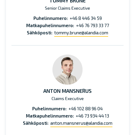
TOMMY BRUNE
Senior Claims Executive
Puhelinnumero:
+46 8 446 34 59
Matkapuhelinnumero:
+46 76 793 33 77
Sähköposti:
tommy.brune@alandia.com
ANTON MANSNERUS
Claims Executive
Puhelinnumero:
+46 102 88 96 04
Matkapuhelinnumero:
+46 73 934 44 13
Sähköposti:
anton.mansnerus@alandia.com