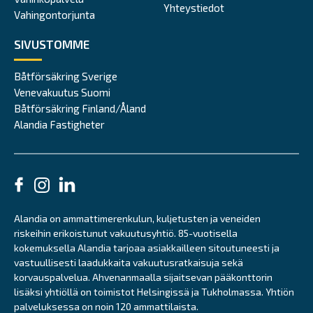
Yhteystiedot
Vahingontorjunta
SIVUSTOMME
Båtförsäkring Sverige
Venevakuutus Suomi
Båtförsäkring Finland/Åland
Alandia Fastigheter
Alandia on ammattimerenkulun, kuljetusten ja veneiden
riskeihin erikoistunut vakuutusyhtiö. 85-vuotisella
kokemuksella Alandia tarjoaa asiakkailleen sitoutuneesti ja
vastuullisesti laadukkaita vakuutusratkaisuja sekä
korvauspalvelua. Ahvenanmaalla sijaitsevan pääkonttorin
lisäksi yhtiöllä on toimistot Helsingissä ja Tukholmassa. Yhtiön
palveluksessa on noin 120 ammattilaista.