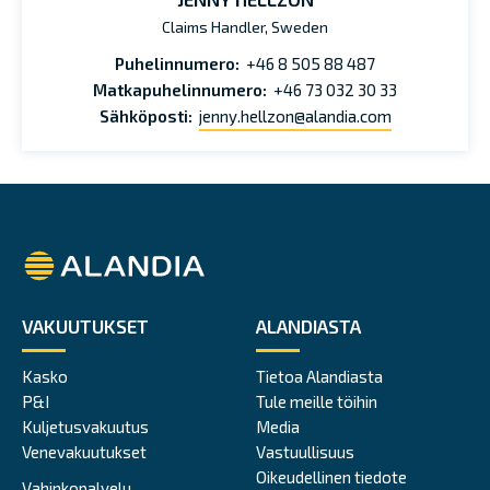
Claims Handler, Sweden
Puhelinnumero:
+46 8 505 88 487
Matkapuhelinnumero:
+46 73 032 30 33
Sähköposti:
jenny.hellzon@alandia.com
Alandia
VAKUUTUKSET
ALANDIASTA
Kasko
Tietoa Alandiasta
P&I
Tule meille töihin
Kuljetusvakuutus
Media
Venevakuutukset
Vastuullisuus
Oikeudellinen tiedote
Vahinkopalvelu