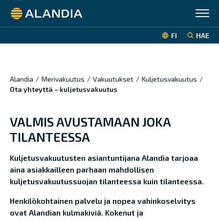
Alandia
FI
HAE
Alandia
/
Merivakuutus
/
Vakuutukset
/
Kuljetusvakuutus
/
Ota yhteyttä – kuljetusvakuutus
VALMIS AVUSTAMAAN JOKA
TILANTEESSA
Kuljetusvakuutusten asiantuntijana Alandia tarjoaa
aina asiakkailleen parhaan mahdollisen
kuljetusvakuutussuojan tilanteessa kuin tilanteessa.
Henkilökohtainen palvelu ja nopea vahinkoselvitys
ovat Alandian kulmakiviä. Kokenut ja