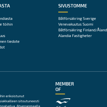
ASTA
SIVUSTOMME
andiasta
Båtförsäkring Sverige
e töihin
Venevakuutus Suomi
Båtförsäkring Finland/Åland
suus
Alandia Fastigheter
inen tiedote
dot
MEMBER
OF
hin erikoistunut
siakkailleen sitoutuneesti
auspalvelua. Ahvenanmaalla