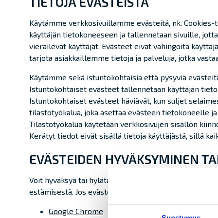
TIETOJA
EVÄSTEISTÄ
Käytämme verkkosivuillamme evästeitä, nk. Cookies-toi
käyttäjän tietokoneeseen ja tallennetaan sivuille, jotta
vierailevat käyttäjät. Evästeet eivät vahingoita käytt
tarjota asiakkaillemme tietoja ja palveluja, jotka vastaa
Käytämme sekä istuntokohtaisia että pysyviä evästeitä, 
Istuntokohtaiset evästeet tallennetaan käyttäjän tieto
Istuntokohtaiset evästeet häviävät, kun suljet selai
tilastotyökalua, joka asettaa evästeen tietokoneelle ja
Tilastotyökalua käytetään verkkosivujen sisällön kii
Kerätyt tiedot eivät sisällä tietoja käyttäjästä, sillä k
EVÄSTEIDEN
HYVÄKSYMINEN
TA
Voit hyväksyä tai hylätä evästeet. Klikkaa selainohjel
estämisestä. Jos evästetoiminto kytketään pois, verkkos
Google
Chrome
Suostumus