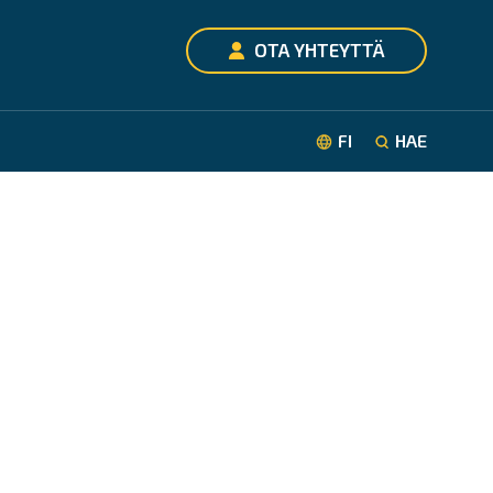
OTA YHTEYTTÄ
OIKEUDELLINEN TIEDOTE
FI
HAE
båtssidor