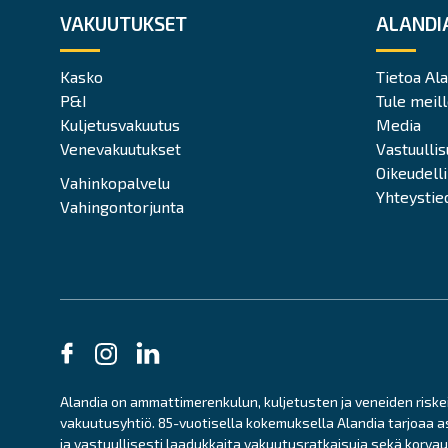
VAKUUTUKSET
ALANDI
Kasko
Tietoa Al
P&I
Tule meill
Kuljetusvakuutus
Media
Venevakuutukset
Vastuulli
Oikeudell
Vahinkopalvelu
Yhteystie
Vahingontorjunta
Alandia on ammattimerenkulun, kuljetusten ja veneiden riskei
vakuutusyhtiö. 85-vuotisella kokemuksella Alandia tarjoaa a
ja vastuullisesti laadukkaita vakuutusratkaisuja sekä korv