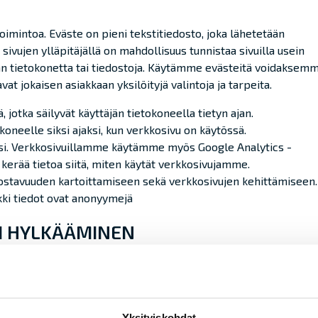
mintoa. Eväste on pieni tekstitiedosto, joka lähetetään
 sivujen ylläpitäjällä on mahdollisuus tunnistaa sivuilla usein
äjän tietokonetta tai tiedostoja. Käytämme evästeitä voidaksem
vat jokaisen asiakkaan yksilöityjä valintoja ja tarpeita.
jotka säilyvät käyttäjän tietokoneella tietyn ajan.
koneelle siksi ajaksi, kun verkkosivu on käytössä.
mesi. Verkkosivuillamme käytämme myös Google Analytics -
 kerää tietoa siitä, miten käytät verkkosivujamme.
nnostavuuden kartoittamiseen sekä verkkosivujen kehittämiseen.
aikki tiedot ovat anonyymejä
I
HYLKÄÄMINEN
masi kuvaketta, niin voi lukea tarkemmat tiedot evästeiden
ivujen toimivuus saattaa olla osittain vaillinaista.
Yksityiskohdat