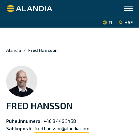
Alandia
FI
HAE
Alandia
/
Fred Hansson
FRED HANSSON
Puhelinnumero:
+46 8 446 3458
Sähköposti:
fred.hansson@alandia.com