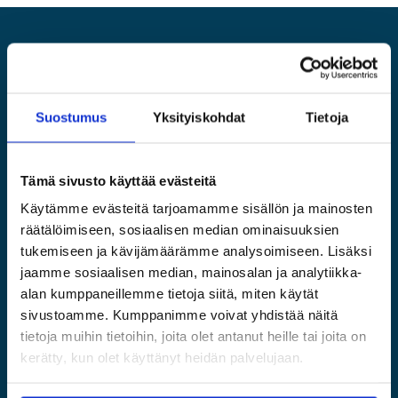
Alandia
Suostumus
Yksityiskohdat
Tietoja
VAKUUTUKSET
ALANDIASTA
Kasko
Tietoa Alandiasta
Tämä sivusto käyttää evästeitä
P&I
Tule meille töihin
Kuljetusvakuutus
Media
Käytämme evästeitä tarjoamamme sisällön ja mainosten
Venevakuutukset
Vastuullisuus
räätälöimiseen, sosiaalisen median ominaisuuksien
Oikeudellinen tiedote
tukemiseen ja kävijämäärämme analysoimiseen. Lisäksi
Vahinkopalvelu
Yhteystiedot
jaamme sosiaalisen median, mainosalan ja analytiikka-
Vahingontorjunta
alan kumppaneillemme tietoja siitä, miten käytät
SIVUSTOMME
sivustoamme. Kumppanimme voivat yhdistää näitä
tietoja muihin tietoihin, joita olet antanut heille tai joita on
Båtförsäkring Sverige
kerätty, kun olet käyttänyt heidän palvelujaan.
Venevakuutus Suomi
Båtförsäkring Finland/Åland