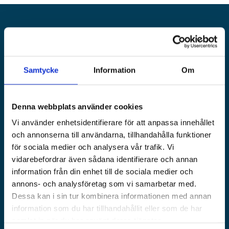
Alandia
Samtycke
Information
Om
FÖRSÄKRINGAR
OM OSS
Kasko
Om Alandia
P&I
Karriär
Denna webbplats använder cookies
Transport
Press
Vi använder enhetsidentifierare för att anpassa innehållet
Fritidsbåt
Hållbarhet
och annonserna till användarna, tillhandahålla funktioner
Juridisk information
Skadeservice
för sociala medier och analysera vår trafik. Vi
Kontakta oss
Loss prevention
vidarebefordrar även sådana identifierare och annan
information från din enhet till de sociala medier och
VÅRA WEBBPLATSER
annons- och analysföretag som vi samarbetar med.
Dessa kan i sin tur kombinera informationen med annan
Båtförsäkring Sverige
information som du har tillhandahållit eller som de har
Venevakuutus Suomi
samlat in när du har använt deras tjänster.
Båtförsäkring Finland/Åland