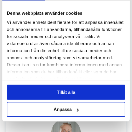
E-post:
mathias.appelquist@alandia.com
Denna webbplats använder cookies
Vi använder enhetsidentifierare för att anpassa innehållet
och annonserna till användarna, tillhandahålla funktioner
för sociala medier och analysera vår trafik. Vi
vidarebefordrar även sådana identifierare och annan
information från din enhet till de sociala medier och
annons- och analysföretag som vi samarbetar med.
FREDRIK KARLSSON
Dessa kan i sin tur kombinera informationen med annan
Senior Underwriter Cargo & Freight Forwarder's/Haulier's
information som du har tillhandahållit eller som de har
Liability
samlat in när du har använt deras tjänster.
Telefonnummer:
+46 8 425 025 40
Mobilnummer:
+46 72 077 02 84
Tillåt alla
E-post:
fredrik.karlsson@alandia.com
Anpassa