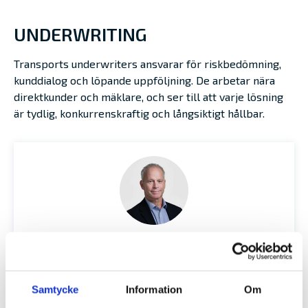
UNDERWRITING
Transports underwriters ansvarar för riskbedömning,
kunddialog och löpande uppföljning. De arbetar nära
direktkunder och mäklare, och ser till att varje lösning
är tydlig, konkurrenskraftig och långsiktigt hållbar.
MATHIAS APPELQUIST
Cargo Manager
Telefonnummer:
+46 10 288 96 03
Samtycke
Information
Om
Mobilnummer:
+46 70 569 29 61